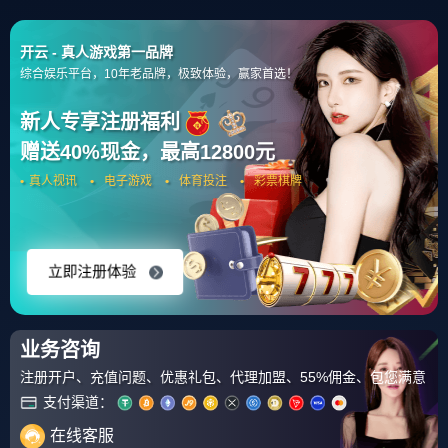
开云专注提供全球足球篮球赛事即时比分直播服务，kaiyun确保数据精准可靠。
中文版
English
Web navigation
Home
实时比分
Content
开云官网2026-命运的回响，2026世界杯上演历史重
演，丹麦完胜挪威，哈基米领衔逆转翻盘
Publisher:开云世界杯2026
Time:2026-06-16
Number:72
文/体育深度观察员
2026年世界杯的赛场上,有一场比赛注定被载入史册，它不只是一场小
组赛的胜负，更像是一场穿越时空的命运回响，当丹麦队的红色球衣