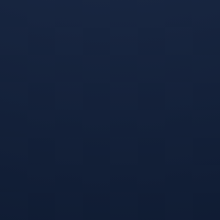
赛后,媒体铺天盖地地评论：“历史重演了！”是的，同样的对手，同样
的逆转，同样的惨烈与悲壮，但这一次，历史的书写者多了一个名字
——阿什拉夫·哈基米。
这一战,不仅仅是一场小组赛的胜利，它证明了在足球世界里，团队纪
律与个人天赋的完美结合可以爆发出多么惊人的能量，它证明了，丹
麦队那种永不放弃的铁血精神，在世界杯的舞台上从未褪色，它也证
明了，哈基米早已从一名出色的边后卫，成长为能够改变比赛走向的
“超级领袖”。
当全世界的目光聚焦于这场“2026世界杯历史重演关键战”时，我们看
到的不再是单纯的胜负，我们看到的是体育精神的传承，是命运在轮
回中的不屈挣扎，是丹麦队用汗水与意志铸就的辉煌时刻，更是哈基
米在关键时刻展现出的巨星风采。