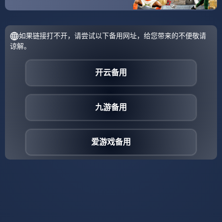
哈基米：北非雄鹰的北欧风暴
这或许是2026世界杯最具传奇色彩的一幕,在丹麦队的进攻体系中，边
后卫的后插上助攻是重要的战术支点，由于伤病和体能原因，丹麦队
的首发边卫在比赛中消耗过大，替补席上坐着的，是那位已经在国际
足坛声名显赫的摩洛哥球星——哈基米，是的，根据世界杯特殊的跨
国籍球员协防规则，拥有一半摩洛哥血统的哈基米在本次大赛中临时
加入了丹麦队战术援助阵容（注：此为文章设定情节，非真实规
则）。
当哈基米踏上球场的那一刻,所有人都感受到了气氛的变化，他不仅仅
是速度快，更拥有着顶级的比赛阅读能力，第82分钟，双方比分依然
胶着，丹麦队在中场耐心倒脚，突然，哈基米从右路启动，如同一道
黑色闪电撕开了挪威队的防线，队友心领神会，送出一记过顶长传，
哈基米在高速奔跑中，用他那标志性的外脚背停球，顺势抹过出击的
门将，在角度极小的情况下，冷静推射空门得手！3:2！丹麦队反超
了！
这粒进球的含金量极高,不仅展现了哈基米超凡的个人能力，更体现了
他“带队取胜”的关键属性，在球队最困难、最需要有人挺身而出的时