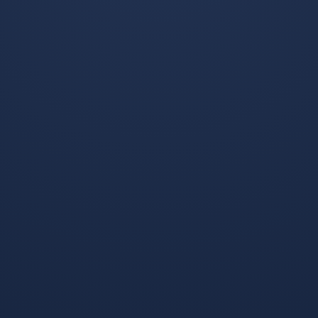
下半场：战术博弈与意志较量
易边再战，曼奇尼率先做出调整，他用维拉蒂换下体能下降的巴雷
拉，进一步加强中场的控制力，而比利时主帅马丁内斯则示意球队前
压,试图通过高位压迫来打乱意大利的节奏。
第55分钟至第75分钟的比赛，堪称本届世界杯至今最为精彩的一段，
比利时队在20分钟内完成了7次射门，其中3次命中门框范围内，但意
大利门将多纳鲁马的表现堪称神勇——他先是扑出了卢卡库近在咫尺
的头球，随后又将特罗萨德的远射拒之门外。
“钢铁之盾”这个名字，
在那二十分钟里被球员演绎到了极致。
意大利并非一味防守，第72分钟，基耶萨再次在左路制造威胁，他的
内切射门稍稍偏出远门柱，惊出库尔图瓦一身冷汗，意大利的每一次
反击都像是一把淬毒的匕首,在比利时防线的缝隙中寻找着致命的空
隙。
致命一击：阿诺德的天才时刻
当全场比赛进行到第89分钟，比分依旧维持在1:1平，无论是场上的球
员还是看台上的球迷，都开始接受这场平局，毕竟，在世界杯小组赛