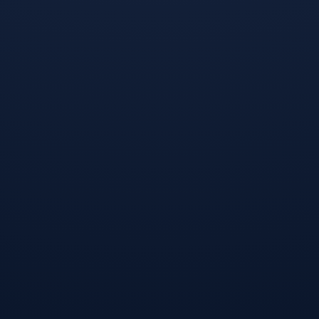
形势一片光明，而比利时则遭遇了世界杯历史上的又一次致命打击
——这支拥有世界级阵容的球队,再次在关键时刻功亏一篑。
但这场比赛的价值远不止于积分榜的变化。
它代表了足球的所有美
好：战术的对决、意志的较量、天才的闪光，以及不到最后一刻绝不
放弃的体育精神。
意大利队用他们的坚韧诠释了什么是真正的冠军气
质,而比利时则用他们的拼搏证明何为勇敢的失败者。
2026年世界杯D组的这场“意比之战”，注定将成为世界杯历史上的又
一段经典，当温哥华的夜空被欢呼声淹没，当阿诺德的这脚世界波被
世界各地的球迷反复播放，当意大利与比利时的恩怨又添新笔——
足
球，这个世界上最简单的游戏，又一次用它最复杂的方式，书写了最
动人的诗篇。
下一轮，意大利将迎战该组另一支劲旅，而比利时则需要面对背水一
战的绝境，但无论结果如何，这一夜在温哥华发生的一切,都已经是足
球史上不容抹去的辉煌一页。
Prev:开云体育入口-冰与火之歌，保加利亚以碾压之势击败秘鲁，萨
内引领蓝色风暴席卷2026世界杯A组