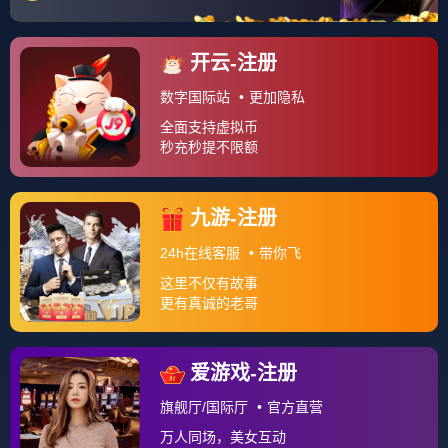
仅延续了双方数十年的经典恩怨，更在这场比赛中写下了足以载入世
界杯史册的壮丽篇章——
凭借阿诺德在第89分钟的致命一击，意大利
2:1力克比利时，在死亡之组中占据了出线的绝对主动权。
开场即决战：蓝衣军团闪电破门
比赛从第一分钟起就充斥着令人窒息的紧张感，比利时队依旧沿用他
们引以为傲的“黄金一代”框架，德布劳内坐镇中场指挥，卢卡库冲锋
陷阵，而意大利主帅曼奇尼则祭出了他精心打磨的新战术体系——将
传统的意大利防守反击与高位压迫相结合。