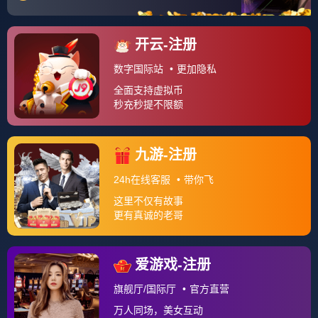
是当今足坛最炙手可热的超级巨星——哈兰德，他用自己的方式,宣告
了世界杯新时代的到来。
比赛开始前，外界对这场揭幕战的期待是微妙的，卡塔尔作为东道
主，拥有主场优势和近年来持续投入的青训体系，而秘鲁则被视为南
美劲旅中“低调的强者”，当哨声在卢赛尔体育场响起时，所有的预判
都被彻底推翻，秘鲁队从第一分钟起便展现出令人窒息的压迫感，他
们的前场逼抢如同潮水般涌向卡塔尔的后防线，而哈兰德,正是这股潮
水的中心。
第12分钟，秘鲁中场断球后迅速发动反击，哈兰德在中圈附近接球，
他没有选择常规的推进，而是用一记标志性的“大步流星”甩开两名后
卫，随后在禁区弧顶处突然起脚，皮球如炮弹般直挂死角，卡塔尔门
将甚至来不及做出反应，1比0！哈兰德用一脚世界波为秘鲁敲开了胜
利之门，这粒进球不仅点燃了球迷的热情,更彻底打乱了卡塔尔的战术
部署。
这仅仅是个开始，第28分钟，哈兰德再次展现了他的统治力，秘鲁队
获得角球机会，皮球划出弧线飞向禁区内点球点附近，哈兰德在人群
中高高跃起，他的弹跳高度令人咋舌，仿佛脱离了地心引力，他头球