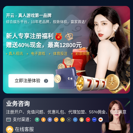
开云专注提供全球足球篮球赛事即时比分直播服务，kaiyun确保数据精准可靠。
中文版
English
Web navigation
Home
世界杯热点
Content
开云体育平台APP-2026世界杯揭幕战惊天大冷？秘鲁
狂飙突进，哈兰德独造四球碾压卡塔尔
Publisher:开云世界杯2026
Time:2026-06-21
Number:1031
2026年世界杯的揭幕战，早已被全球球迷标记为“死亡之组的头号碰
撞”，当秘鲁与卡塔尔在卢赛尔体育场展开对决时，没有人能预料到，
这场被冠以“焦点战”之名的较量，竟会在一夜间演变成一场单方面的
碾压，秘鲁队以5比0的悬殊比分击溃卡塔尔，而主宰这场比赛的，正