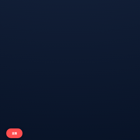
未来的比赛或许还会有冷门，但这一夜，秘鲁用碾压式的胜利，卡塔
尔用苦涩的教训，共同书写了世界杯历史上最令人难忘的揭幕战之
一，而哈兰德，已然成为这个夏天,最耀眼的那颗星。
Prev:开云平台-蓝衣军团折戟南美铁骑，秘鲁高压战术压制意大利，
拉什福德独造三球状态爆棚
Next:开云体育APP下载-冰焰与星条，2026世界杯决赛，齐耶赫一剑
封喉，美国险胜冰岛书写奇迹
沪ICP证3223452号KAIYUN SPORTS
Z-BlogPHP 1.7.4
中文版
English