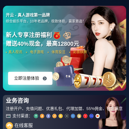
开云专注提供全球足球篮球赛事即时比分直播服务，kaiyun确保数据精准可靠。
中文版
English
Web navigation
Home
世界杯热点
Content
开云体育世界杯-北境复仇，2026世界杯加拿大大胜芬
兰，穆西亚拉完成致命一击
Publisher:开云世界杯2026
Time:2026-06-13
Number:765
2026年的夏天，注定被载入世界足坛的史册，当世界杯的战火燃至北
美大陆，一场令人血脉贲张的复仇之战在加拿大多伦多的BMO球场上
演，东道主加拿大男足以一场酣畅淋漓的大胜，将四年前的耻辱彻底
洗刷，而那个完成致命一击的英雄，正是被球迷称为“北境之王”的中