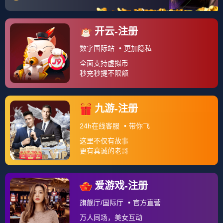
前赛中击败NBA球队的中国俱乐部，这场胜利不仅是中国篮球俱乐部
在国际赛场上的重大突破，更象征着中美篮球交流进入了一个全新的
阶段。
比赛过程中,北京队展现出了令人惊叹的整体配合和战术执行力，主教
练雅尼斯精心布置的防守策略成功限制了尼克斯的外线火力，而北京
队球员们则用精准的三分球和流畅的团队进攻掌控了比赛节奏，特别
值得关注的是，北京队本场命中率达到51.2%，三分球命中率高达
44%，全队助攻数达到28次，这些数据均超过了尼克斯队，这场胜利
向世界证明，中国篮球正在缩小与世界顶级联赛的差距。
乔治的纪录之夜：个人辉煌与团队荣耀
同一天晚上,在洛杉矶快船队对阵金州勇士队的比赛中，保罗·乔治创造
了个人职业生涯的新纪录——单场命中11记三分球，砍下48分、7个
篮板和5次助攻的惊人数据，这一表现不仅刷新了他个人的三分球纪
录，也追平了快船队史单场三分命中数的纪录。
乔治在赛后采访中表示：“今晚的手感非常特别，但我更高兴的是我们
赢得了比赛，篮球始终是团队运动，我的队友们为我创造了大量空位