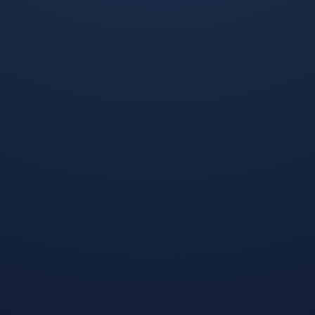
过3000万中国观众通过各类平台观看了这场比赛，创造了本赛季NBA
在中国收视率的新高，中美篮球交流已经超越了单纯的体育范畴，成
为连接两国文化、经济和民间友谊的重要桥梁。
合作共赢的新时代
展望未来,中美篮球交流有望在多个层面深化，球员交流将更加频繁和
多样化，不仅是中国球员前往NBA，也可能出现更多美国球员在职业
生涯早期或后期加入CBA的情况，教练和管理人员的交流将加强，双
方可以互相学习在训练方法、球队管理和青训体系方面的经验，第
三，篮球产业合作将拓展到更多领域，包括赛事运营、体育科技、体
育医疗和体育媒体等。
北京队战胜尼克斯和乔治刷新纪录这两个事件,恰如一面镜子，映照出
中美篮球关系正在从“师生关系”转变为“伙伴关系”，这种转变不仅有利
于两国篮球水平的共同提高，也为世界篮球的多元化发展注入了新的
活力。
篮球作为一项全球性运动,始终是连接不同文化和民族的桥梁，乔治刷