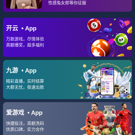
机会。”这种将个人成就置于团队胜利之下的态度，正是现代篮球精神
的体现，乔治的表现不仅展示了他作为超级球星的个人能力，也反映
了NBA球员在技术全面性和比赛影响力上的不断提升。
中美篮球交流：从单向学习到双向互动
北京队战胜尼克斯和乔治刷新纪录这两件事看似独立,实则共同勾勒出
当代中美篮球关系的新图景，过去几十年，中国篮球主要处于向NBA
学习、引进技术和理念的阶段，姚明、王治郅、易建联等球员的NBA
之旅，以及大量NBA比赛在中国的转播，深刻影响了中国篮球的发展
路径。
近年来这一动态正在发生变化,随着中国篮球职业化的深入和青训体系
的完善，CBA联赛水平显著提高，中国球员的技术能力和战术理解不
断增强，北京队此次战胜尼克斯，正是这一进步的集中体现，NBA也
越来越重视与中国篮球的交流合作，不仅继续引进中国球员，还积极
学习中国篮球在某些方面的特色，如团队配合和基本功训练。
技术风格的碰撞与融合
北京队与尼克斯队的比赛展示了两种不同篮球哲学之间的碰撞,尼克斯