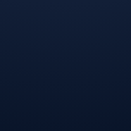
新个人纪录展现了篮球运动中个人卓越的追求，北京队横扫尼克斯则
体现了团队协作和集体智慧的力量，这两件事在同一天发生，仿佛是
篮球之神的有意安排，提醒我们这项运动的真谛：在追求个人卓越的
同时，不忘团队合作；在激烈竞争中，不忘相互学习。
当中美两国篮球以更加平等、多元的方式交流互动时，受益的不仅是
两国的球员和球迷，更是全球篮球运动的发展，在这个充满挑战与机
遇的时代，体育交流将继续为促进国际理解与合作发挥独特而重要的
作用，乔治的纪录会被未来更多球员打破，北京队的胜利也可能被其
他中国球队超越，但这一天所象征的中美篮球交流新篇章，将长久地
留在篮球史册中。
Prev:开云体育2026-年度焦点之战，当国王摘下玫瑰，开拓者时代悄
然落幕
Next:开云体育中国-惊魂一刻，克罗地亚绝杀加纳，姆巴佩主宰2026
世界杯C组焦点战