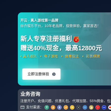
开云专注提供全球足球篮球赛事即时比分直播服务，kai
首页
赛程公布
世界杯热点
Contact us
Home