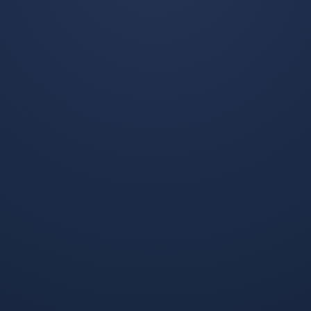
分钟，巴雷拉在左路与贝林厄姆正面对抗，英格兰中场核心试图用灵巧的
用一次干净利落的铲断将球夺下，这不是偶然，这是巴雷拉整场比赛的缩
41分钟，他在中场争顶头球时与赖斯猛烈相撞，两人双双倒地，但巴雷
过去。
的压制并非蛮力，而是精密计算后的侵略性，费尔南德斯仔细研究了英格
后留下的空当是致命破绽，哥斯达黎加的三条线始终保持紧凑，当英格兰
压迫让英格兰的传控体系彻底瘫痪，全场比赛他们的传球成功率只有71%
分钟，哥斯达黎加取得领先，左边锋坎贝尔利用速度强行突破沃克后低平
刻发生在第67分钟，英格兰刚刚扳平比分不到5分钟，士气正盛，试图乘
对马奎尔和赖斯的双人包夹，他用一个假动作晃开角度，随即轰出一脚势
爆发,巴雷拉脱衣狂奔的怒吼与全场哥斯达黎加球迷的泪水融为一体。