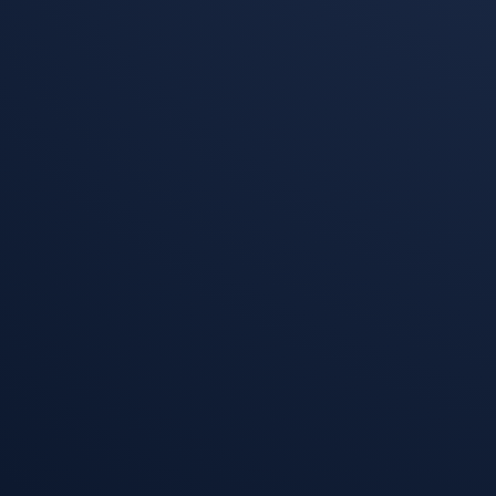
很多人会把