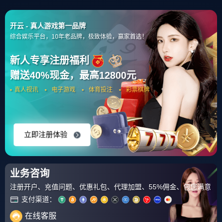
开云专注提供全球足球篮球赛事即时比分直播服务，kaiyun确保数据精准可靠。
中文版
English
Web navigation
Home
赛程公布
Content
开云体育-中场定乾坤，加维引领斗牛士突围—2026世
界杯E组关键战乌拉圭绝杀泰国纪实
Publisher:开云世界杯2026
Time:2026-06-13
Number:497
2026年世界杯小组赛E组第三轮的比赛,在无数球迷屏息凝神的注视
下，踏入了补时阶段的最后一分钟，球场上空的喧嚣仿佛被一只无形
的手攥紧，连呼吸都变得滚烫，当乌拉圭队的铁卫希门尼斯在人群中
高高跃起，用一记势大力沉的头槌将皮球狠狠砸入泰国队球门的死角