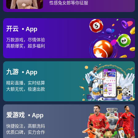
这个进球像一记闷棍,敲在乌拉圭人头上，他们试图通过长传冲吊和边
路传中来撕开泰国队的防线，但泰国队的防守阵型保持得异常紧凑，
两个后腰像两堵墙一样横亘在禁区前沿，上半场，乌拉圭控球率高达
65%，却只有两次射正，效率低得惊人，努涅斯在泰国后卫的围剿下
显得孤立无援，一次次冲刺都撞上了铜墙铁壁，半场结束，泰国队带
着1比0的优势走进更衣室，晋级八分之一决赛的曙光似乎就在眼前。