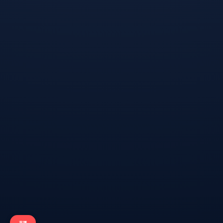
队虽败犹荣，他们证明了自己不再是任人宰割的鱼腩；乌拉圭用绝杀
诠释了南美球队永不放弃的血性；但真正决定比赛走向的，或许正是
另一端那支由加维率领、宛如精密机器般运转的西班牙队，他们的中
场控制力，像一条看不见的锁链，死死绑住了对手的咽喉，而这种稳
定，正是现代足球里最稀缺、也最珍贵的品质。
2026年的夏天,加维与他的西班牙队，正用每一步跑动、每一次触球，
书写着属于斗牛士军团的新篇章，而乌拉圭的绝杀，不过是这本厚重
史书中，由加维执笔写下的，最苍劲有力的一笔。
Prev:开云体育入口-安第斯雄鹰展翅，秘鲁史诗逆转西班牙，费利克
斯独造三球书写2026世界杯巅峰神迹
Next:开云体育-北欧风暴席卷非洲雄狮，瑞典碾压喀麦隆，巴雷拉闪
耀2026世界杯D组焦点战
沪ICP证3223452号KAIYUN SPORTS
Z-BlogPHP 1.7.4
中文版
English