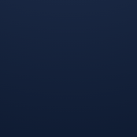
这两场比赛的结果,让F组的出线形势变得扑朔迷离，冰岛凭借这场胜
利，重新掌握了出线主动权；而比利时在德布劳内的带领下，继续稳
坐小组头名，伊朗队虽然还有理论上的出线希望，但心气与体能已遭
受巨大打击。
更深层地看,这一轮比赛揭示了一个永恒的主题：在世界杯的舞台上，
一个团队的力量与一个巨星的光芒究竟谁更重要？冰岛用他们的集体
防守、精准反击与钢铁意志，告诉世界没有超级球星也能赢球；而德
布劳内则用自己的天才表演，提醒人们巨星的价值从来不是数据能完
全衡量的，两种足球哲学，在这片绿茵场上交汇碰撞，没有对错，只
有胜负。