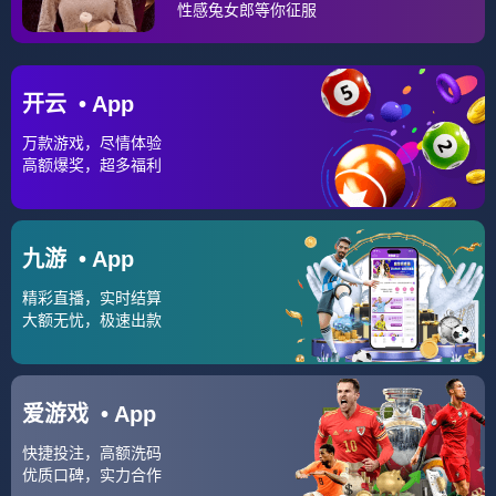
西。
下半场,伊朗队疯狂反扑，换上两名速度型边锋，试图用边路传中撕开
冰岛防线，冰岛队的防线像是用玄武岩砌成的，坚不可摧，门将哈尔
多松虽然已不是当年那个扑出梅西点球的少年，但经验与站位依旧老
辣，他高接低挡，神勇化解了伊朗队四次近距离射门，第78分钟，伊
朗球员因急躁出现传球失误，冰岛断球后打出教科书式反击，古德约
翰森在禁区前沿冷静推射远角，比分锁定为2比0，终场哨响，冰岛人
跪地庆祝，伊朗球员瘫坐在草皮上，这是足球世界里最赤裸的悲喜。