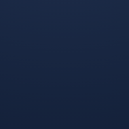
出了扑救动作，但皮球在空中划出一道诡异的弧线，擦着横梁与立柱
的交界处坠入网窝！
3比2！丹麦队绝杀！
全场陷入疯狂,佩德里脱掉球衣疯狂奔跑，队友们从四面八方涌来将他
压在身下，这个进球不仅价值连城，更堪称本届世界杯开赛以来最精
彩的远射之一。
赛后的回响：丹麦足球的新篇章
这场胜利让丹麦队以两胜一负积6分的成绩,力压德国队以小组第二的
身份晋级淘汰赛，而德国队，则不得不接受小组出局的苦涩结果。
技术统计显示,丹麦队全场控球率只有38%，射门次数也只有7次，但
他们打进了3个进球，效率之高令人惊叹，而佩德里的那脚绝杀，更是
在赛后引发了全球媒体的热议——有人称之为“天外飞仙”，有人称之
为“上帝之脚”。
佩德里在本届世界杯的表现一直稳定而出色,这位效力于巴塞罗那的中
场核心，在丹麦队中扮演着节拍器的角色，他的跑动能力、传球视野