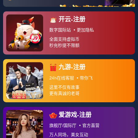
穆西亚拉,以及那位以替补身份登场却彻底改变战局的神秘奇兵。
比赛开始前，外界普遍看好美国队，但谁也没料到，主导比赛的会是
这位年轻的天才穆西亚拉，从第一分钟起，他就展现了超凡的控球能
力与视野，像一位指挥家般调度着美国队的攻防节奏，第12分钟，穆
西亚拉在中场断球后巧妙分边，助攻美国队队长打破僵局，这粒进球
不仅拉开了大胜序幕,更让泰国队的防线开始动摇。
真正让比赛彻底进入爆炸状态的，是那个意料之外的替补奇兵，第58
分钟，美国队主帅做出了一次看似常规的换人调整——换上年轻的锋
线新星，这位替补登场的球员，却像一颗被点燃的烟花，在绿茵场上
肆意绽放，仅仅3分钟后，他接穆西亚拉的直塞，在禁区左侧打出一记
匪夷所思的弧线球，泰国门将甚至只能目送皮球入网,这粒进球彻底击
溃了泰国队的心理防线。
穆西亚拉此时已经完全接管了比赛，他在中场的每一次触球都带着杀
气——不是那种凶猛的侵略性，而是冰冷却致命的精准，第71分钟，
他亲自操刀主罚任意球，皮球如同穿针引线般越过人墙，直挂死角，
这一刻，整座球场陷入疯狂,连泰国球迷都忍不住为这粒世界级进球鼓
掌致意。