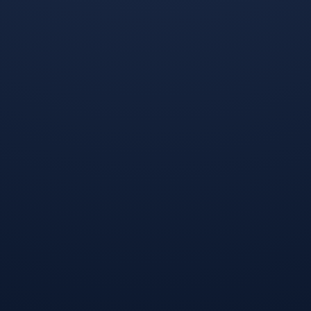
最终比分定格在4比0,但这还不足以反映比赛内容的巨大差距，秘鲁队
的每一次传球、每一次跑位都令人赏心悦目，他们在攻守转换中展现
出的流畅性，不仅是体能和技术的产物，更是对现代足球战术理解深
度的体现，坎塞洛赛后被评为最佳球员，但所有观看比赛的球迷都明
白，这场胜利属于整个秘鲁队，他们向世界展示了一个信条：当一支
球队真正掌握了攻守转换的灵魂，任何对手都将在他们的节奏中迷
失。
这场胜利,让秘鲁队在A组的出线形势变得极为有利，而更值得期待的
是，他们在比赛中展现出的这种压倒性的战术执行力，是否能够在面
对更强的对手时延续下去，但无论如何，2026年世界杯的A组，已经
被这场“秘鲁风暴”彻底改写。